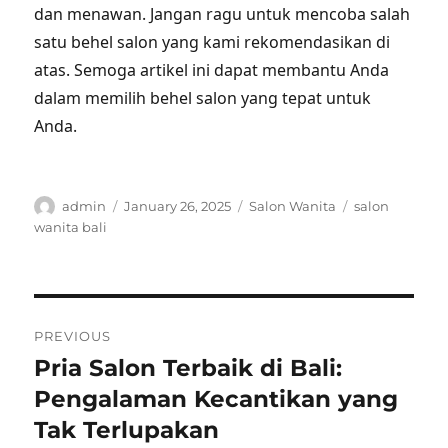
dan menawan. Jangan ragu untuk mencoba salah
satu behel salon yang kami rekomendasikan di
atas. Semoga artikel ini dapat membantu Anda
dalam memilih behel salon yang tepat untuk
Anda.
Author
Posted
Categories
Tags
admin
January 26, 2025
Salon Wanita
salon
on
wanita bali
Post
PREVIOUS
navigation
Pria Salon Terbaik di Bali:
Previous
post:
Pengalaman Kecantikan yang
Tak Terlupakan