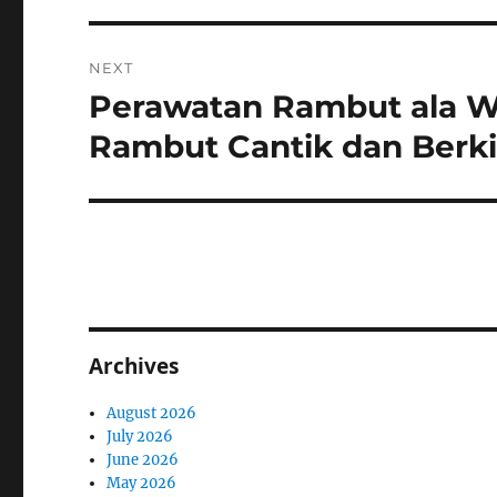
NEXT
Perawatan Rambut ala Wa
Next
post:
Rambut Cantik dan Berki
Archives
August 2026
July 2026
June 2026
May 2026