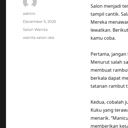
Salon menjadi te
Author
tampil cantik. S
admin
Posted
Mereka menawark
December 5, 2025
on
Categories
lewatkan. Berikut
Salon Wanita
Tags
kamu coba.
wanita salon oke
Pertama, jangan 
Menurut salah sa
membuat rambut l
berkala dapat 
tatanan rambut te
Kedua, cobalah j
Kuku yang teraw
menarik. “Manicu
memberikan kesan