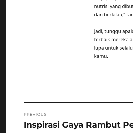
nutrisi yang dib
dan berkilau,” ta
Jadi, tunggu apa
terbaik mereka ag
lupa untuk selal
kamu.
Post
PREVIOUS
navigation
Inspirasi Gaya Rambut P
Previous
post: