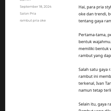
Posted
Hai, para pria s
September 18, 2024
on
Categories
oke dan trendi, 
Salon Pria
Tags
tentang gaya ramb
rambut pria oke
Pertama-tama, p
bentuk wajahmu. 
memiliki bentuk 
rambut yang dap
Salah satu gaya 
rambut ini membe
terkenal, Ivan T
namun tetap terli
Selain itu, gaya 