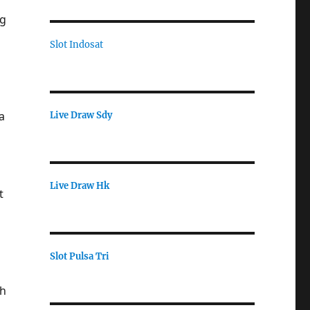
ng
Slot Indosat
a
Live Draw Sdy
Live Draw Hk
t
Slot Pulsa Tri
h
sh