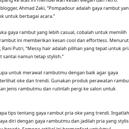
pang ke atas ini memberikan kesan elegan dan retro.
 blogger, Ahmad Zaki, “Pompadour adalah gaya rambut ya
ok untuk berbagai acara.”
suka gaya rambut yang lebih casual, cobalah untuk memilih
 rambut ini memberikan kesan cool dan effortless. Menurut
, Rani Putri, “Messy hair adalah pilihan yang tepat untuk pri
at santai namun tetap stylish.”
n lupa untuk merawat rambutmu dengan baik agar gaya
terlihat oke dan trendi. Gunakan produk perawatan rambu
an jenis rambutmu dan rutinlah pergi ke salon untuk
rapa tips tentang gaya rambut pria oke yang trendi. Ingatla
caya diri dengan gaya rambutmu dan jadilah pria yang styli