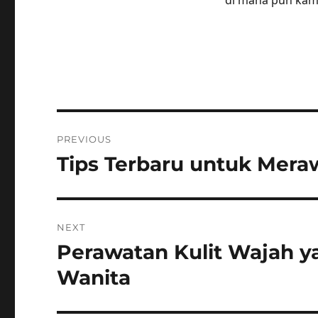
di mana pun kamu
Post
PREVIOUS
navigation
Tips Terbaru untuk Meraw
Previous
post:
NEXT
Perawatan Kulit Wajah y
Next
post:
Wanita