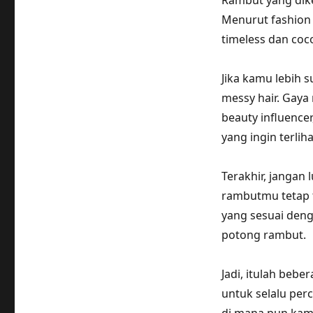
Rambut yang dike
Menurut fashion
timeless dan coc
Jika kamu lebih 
messy hair. Gaya
beauty influencer
yang ingin terlih
Terakhir, janga
rambutmu tetap 
yang sesuai deng
potong rambut.
Jadi, itulah bebe
untuk selalu per