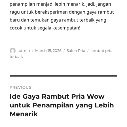
penampilan menjadi lebih menarik. Jadi, jangan
ragu untuk bereksperimen dengan gaya rambut
baru dan temukan gaya rambut terbaik yang
cocok untuk segala kesempatan!
Author
Posted
Categories
Tags
admin
March 15, 2026
Salon Pria
rambut pria
on
terbaik
Post
PREVIOUS
navigation
Ide Gaya Rambut Pria Wow
Previous
post:
untuk Penampilan yang Lebih
Menarik