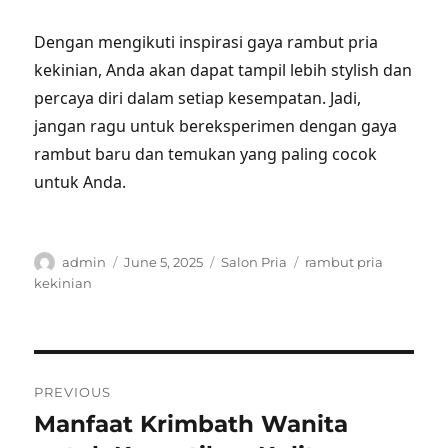
Dengan mengikuti inspirasi gaya rambut pria
kekinian, Anda akan dapat tampil lebih stylish dan
percaya diri dalam setiap kesempatan. Jadi,
jangan ragu untuk bereksperimen dengan gaya
rambut baru dan temukan yang paling cocok
untuk Anda.
Author
Posted
Categories
Tags
admin
June 5, 2025
Salon Pria
rambut pria
on
kekinian
Post
PREVIOUS
navigation
Manfaat Krimbath Wanita
Previous