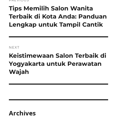
PREVIOUS
navigation
Tips Memilih Salon Wanita
Previous
post:
Terbaik di Kota Anda: Panduan
Lengkap untuk Tampil Cantik
NEXT
Keistimewaan Salon Terbaik di
Next
post:
Yogyakarta untuk Perawatan
Wajah
Archives