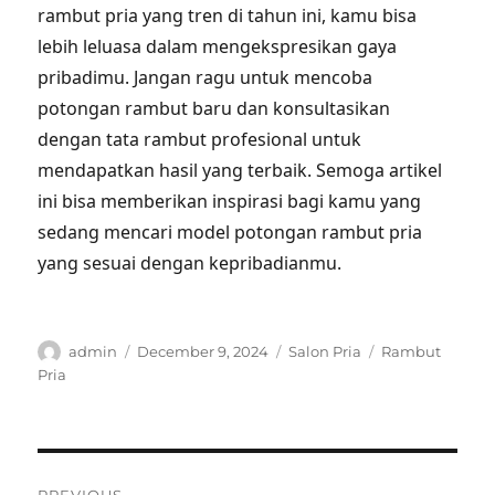
rambut pria yang tren di tahun ini, kamu bisa
lebih leluasa dalam mengekspresikan gaya
pribadimu. Jangan ragu untuk mencoba
potongan rambut baru dan konsultasikan
dengan tata rambut profesional untuk
mendapatkan hasil yang terbaik. Semoga artikel
ini bisa memberikan inspirasi bagi kamu yang
sedang mencari model potongan rambut pria
yang sesuai dengan kepribadianmu.
Author
Posted
Categories
Tags
admin
December 9, 2024
Salon Pria
Rambut
on
Pria
Post