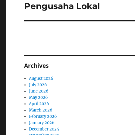
post:
Pengusaha Lokal
Archives
August 2026
July 2026
June 2026
May 2026
April 2026
March 2026
February 2026
January 2026
December 2025