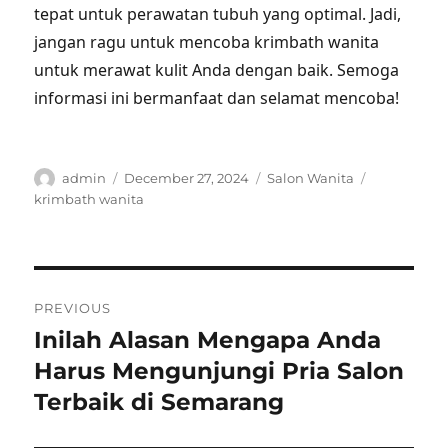
tepat untuk perawatan tubuh yang optimal. Jadi,
jangan ragu untuk mencoba krimbath wanita
untuk merawat kulit Anda dengan baik. Semoga
informasi ini bermanfaat dan selamat mencoba!
Author
Posted
Categories
Tags
admin
December 27, 2024
Salon Wanita
on
krimbath wanita
Post
PREVIOUS
navigation
Inilah Alasan Mengapa Anda
Previous
post:
Harus Mengunjungi Pria Salon
Terbaik di Semarang