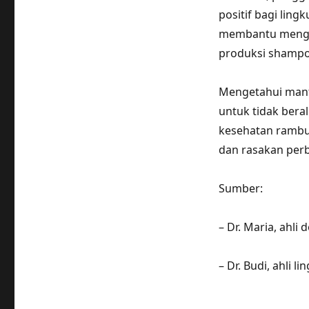
positif bagi li
membantu mengura
produksi shampo 
Mengetahui manfa
untuk tidak bera
kesehatan rambu
dan rasakan per
Sumber:
– Dr. Maria, ahli
– Dr. Budi, ahli l