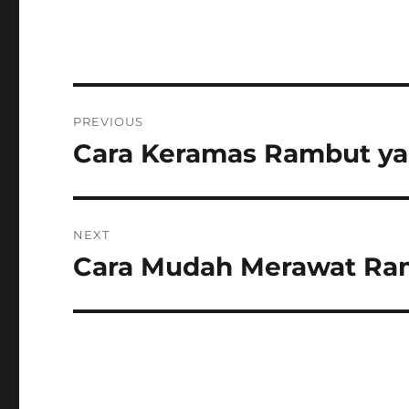
Post
PREVIOUS
navigation
Cara Keramas Rambut ya
Previous
post:
NEXT
Cara Mudah Merawat Ra
Next
post: