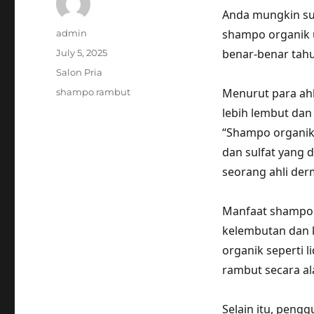
Anda mungkin s
Author
shampo organik 
admin
Posted
benar-benar tah
July 5, 2025
on
Categories
Salon Pria
Tags
Menurut para ah
shampo rambut
lebih lembut da
“Shampo organik
dan sulfat yang 
seorang ahli der
Manfaat shampo 
kelembutan dan 
organik seperti
rambut secara al
Selain itu, pen