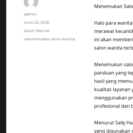
Menemukan Salon
Author
admin
Posted
Halo para wanita
June 22, 2025
on
Categories
merawat kecantika
Salon Wanita
Tags
ini akan member
rekomendasi salon wanita
salon wanita ter
Menemukan salon
panduan yang te
hasil yang memu
kualitas layanan 
menggunakan pro
profesional dan
Menurut Sally Ha
yang digunakan o