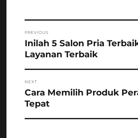
Post
PREVIOUS
navigation
Inilah 5 Salon Pria Terb
Previous
post:
Layanan Terbaik
NEXT
Cara Memilih Produk Pe
Next
post:
Tepat