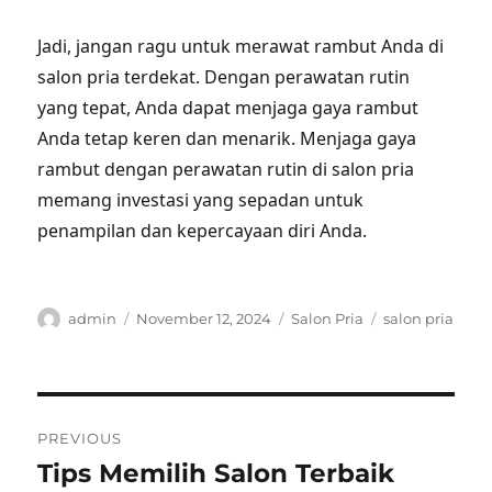
Jadi, jangan ragu untuk merawat rambut Anda di
salon pria terdekat. Dengan perawatan rutin
yang tepat, Anda dapat menjaga gaya rambut
Anda tetap keren dan menarik. Menjaga gaya
rambut dengan perawatan rutin di salon pria
memang investasi yang sepadan untuk
penampilan dan kepercayaan diri Anda.
Author
Posted
Categories
Tags
admin
November 12, 2024
Salon Pria
salon pria
on
Post
PREVIOUS
navigation
Tips Memilih Salon Terbaik
Previous