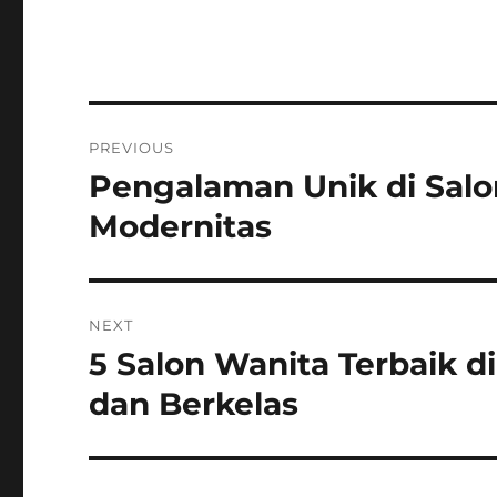
Post
PREVIOUS
navigation
Pengalaman Unik di Salon
Previous
post:
Modernitas
NEXT
5 Salon Wanita Terbaik d
Next
post:
dan Berkelas