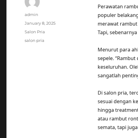
Perawatan rambut
Author
populer belakang
admin
Posted
merawat rambut da
January 8, 2025
on
Categories
Tapi, sebenarnya
Salon Pria
Tags
salon pria
Menurut para ahl
sepele. “Rambut 
keseluruhan. Ole
sangatlah penting
Di salon pria, t
sesuai dengan ke
hingga treatmen
atau rambut ront
semata, tapi juga