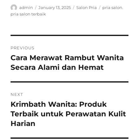
Author
Posted
Categories
Tags
admin
January 13, 2025
Salon Pria
pria salon.
on
pria salon terbaik
Post
PREVIOUS
navigation
Cara Merawat Rambut Wanita
Previous
post:
Secara Alami dan Hemat
NEXT
Krimbath Wanita: Produk
Next
post:
Terbaik untuk Perawatan Kulit
Harian