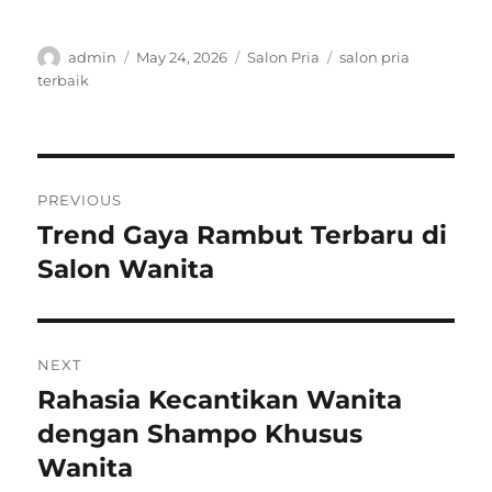
Author
Posted
Categories
Tags
admin
May 24, 2026
Salon Pria
salon pria
on
terbaik
Post
PREVIOUS
navigation
Trend Gaya Rambut Terbaru di
Previous
post:
Salon Wanita
NEXT
Rahasia Kecantikan Wanita
Next
post:
dengan Shampo Khusus
Wanita