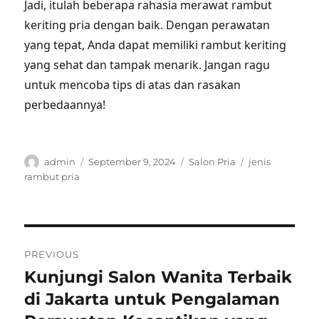
Jadi, itulah beberapa rahasia merawat rambut
keriting pria dengan baik. Dengan perawatan
yang tepat, Anda dapat memiliki rambut keriting
yang sehat dan tampak menarik. Jangan ragu
untuk mencoba tips di atas dan rasakan
perbedaannya!
Author
Posted
Categories
Tags
admin
September 9, 2024
Salon Pria
jenis
on
rambut pria
Post
PREVIOUS
navigation
Kunjungi Salon Wanita Terbaik
Previous
post:
di Jakarta untuk Pengalaman