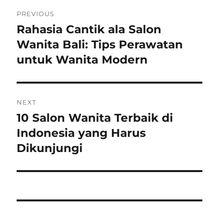
Post
PREVIOUS
navigation
Rahasia Cantik ala Salon
Previous
post:
Wanita Bali: Tips Perawatan
untuk Wanita Modern
NEXT
10 Salon Wanita Terbaik di
Next
post:
Indonesia yang Harus
Dikunjungi