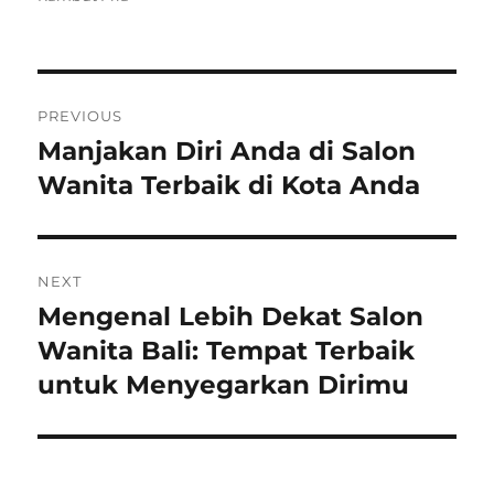
Post
PREVIOUS
navigation
Manjakan Diri Anda di Salon
Previous
post:
Wanita Terbaik di Kota Anda
NEXT
Mengenal Lebih Dekat Salon
Next
post:
Wanita Bali: Tempat Terbaik
untuk Menyegarkan Dirimu