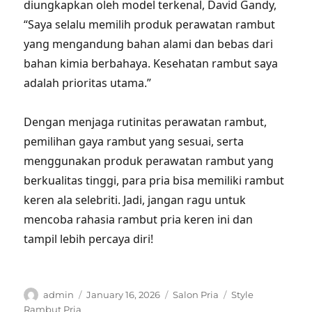
diungkapkan oleh model terkenal, David Gandy,
“Saya selalu memilih produk perawatan rambut
yang mengandung bahan alami dan bebas dari
bahan kimia berbahaya. Kesehatan rambut saya
adalah prioritas utama.”
Dengan menjaga rutinitas perawatan rambut,
pemilihan gaya rambut yang sesuai, serta
menggunakan produk perawatan rambut yang
berkualitas tinggi, para pria bisa memiliki rambut
keren ala selebriti. Jadi, jangan ragu untuk
mencoba rahasia rambut pria keren ini dan
tampil lebih percaya diri!
Author
Posted
Categories
Tags
admin
January 16, 2026
Salon Pria
Style
on
Rambut Pria