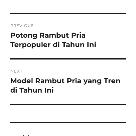
Post
PREVIOUS
navigation
Potong Rambut Pria
Previous
post:
Terpopuler di Tahun Ini
NEXT
Model Rambut Pria yang Tren
Next
post:
di Tahun Ini