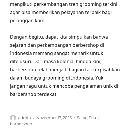
mengikuti perkembangan tren grooming terkini
agar bisa memberikan pelayanan terbaik bagi
pelanggan kami.”
Dengan begitu, dapat kita simpulkan bahwa
sejarah dan perkembangan barbershop di
Indonesia memang sangat menarik untuk
ditelusuri. Dari masa kolonial hingga kini,
barbershop telah menjadi bagian tak terpisahkan
dalam budaya grooming di Indonesia. Yuk,
jangan ragu untuk mencoba pengalaman unik di
barbershop terdekat!
Author
Posted
Categories
Tags
admin
November 17, 2025
Salon Pria
on
barbershop