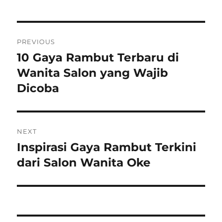
Post
PREVIOUS
navigation
10 Gaya Rambut Terbaru di
Previous
post:
Wanita Salon yang Wajib
Dicoba
NEXT
Inspirasi Gaya Rambut Terkini
Next
post:
dari Salon Wanita Oke