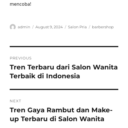
mencoba!
Author
Posted
Categories
Tags
admin
August 9, 2024
Salon Pria
barbershop
on
Post
PREVIOUS
navigation
Tren Terbaru dari Salon Wanita
Previous
post:
Terbaik di Indonesia
NEXT
Tren Gaya Rambut dan Make-
Next
post:
up Terbaru di Salon Wanita