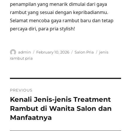
penampilan yang menarik dimulai dari gaya
rambut yang sesuai dengan kepribadianmu.
Selamat mencoba gaya rambut baru dan tetap
percaya diri, para pria stylish!
Author
Posted
Categories
Tags
admin
February 10, 2026
Salon Pria
jenis
on
rambut pria
Post
PREVIOUS
navigation
Kenali Jenis-jenis Treatment
Previous
post:
Rambut di Wanita Salon dan
Manfaatnya