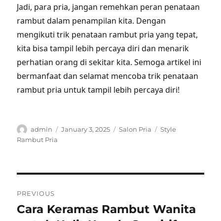
Jadi, para pria, jangan remehkan peran penataan
rambut dalam penampilan kita. Dengan
mengikuti trik penataan rambut pria yang tepat,
kita bisa tampil lebih percaya diri dan menarik
perhatian orang di sekitar kita. Semoga artikel ini
bermanfaat dan selamat mencoba trik penataan
rambut pria untuk tampil lebih percaya diri!
Author
Posted
Categories
Tags
admin
January 3, 2025
Salon Pria
Style
on
Rambut Pria
Post
PREVIOUS
navigation
Cara Keramas Rambut Wanita
Previous